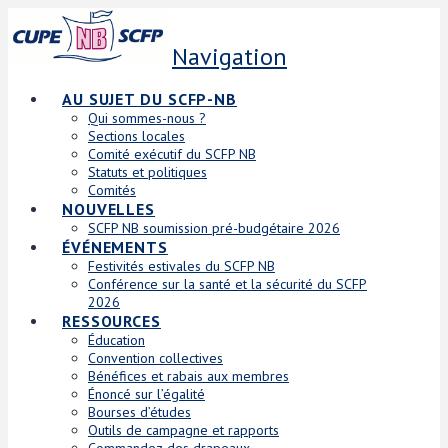
Navigation
AU SUJET DU SCFP-NB
Qui sommes-nous ?
Sections locales
Comité exécutif du SCFP NB
Statuts et politiques
Comités
NOUVELLES
SCFP NB soumission pré-budgétaire 2026
ÉVÉNEMENTS
Festivités estivales du SCFP NB
Conférence sur la santé et la sécurité du SCFP
2026
RESSOURCES
Éducation
Convention collectives
Bénéfices et rabais aux membres
Énoncé sur l’égalité
Bourses d’études
Outils de campagne et rapports
Commandez des drapeaux