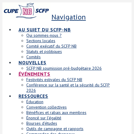
Navigation
AU SUJET DU SCFP-NB
Qui sommes-nous ?
Sections locales
Comité exécutif du SCFP NB
Statuts et politiques
Comités
NOUVELLES
SCFP NB soumission pré-budgétaire 2026
ÉVÉNEMENTS
Festivités estivales du SCFP NB
Conférence sur la santé et la sécurité du SCFP
2026
RESSOURCES
Éducation
Convention collectives
Bénéfices et rabais aux membres
Énoncé sur l’égalité
Bourses d’études
Outils de campagne et rapports
Commandez des drapeaux