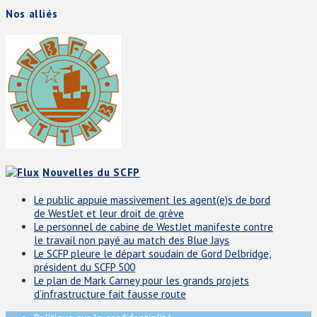
Nos alliés
Nouvelles du SCFP
Le public appuie massivement les agent(e)s de bord
de WestJet et leur droit de grève
Le personnel de cabine de WestJet manifeste contre
le travail non payé au match des Blue Jays
Le SCFP pleure le départ soudain de Gord Delbridge,
président du SCFP 500
Le plan de Mark Carney pour les grands projets
d’infrastructure fait fausse route