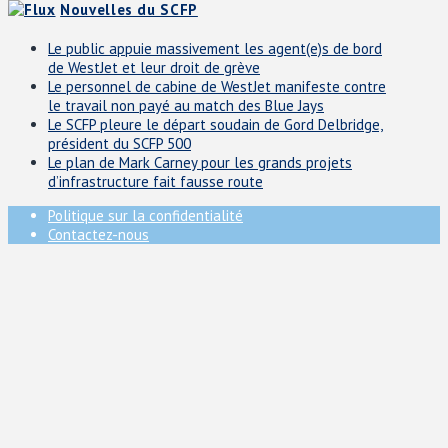
Nouvelles du SCFP
Le public appuie massivement les agent(e)s de bord
de WestJet et leur droit de grève
Le personnel de cabine de WestJet manifeste contre
le travail non payé au match des Blue Jays
Le SCFP pleure le départ soudain de Gord Delbridge,
président du SCFP 500
Le plan de Mark Carney pour les grands projets
d’infrastructure fait fausse route
Politique sur la confidentialité
Contactez-nous