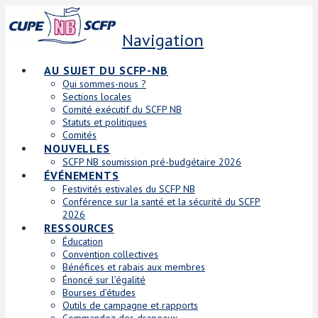
Navigation
AU SUJET DU SCFP-NB
Qui sommes-nous ?
Sections locales
Comité exécutif du SCFP NB
Statuts et politiques
Comités
NOUVELLES
SCFP NB soumission pré-budgétaire 2026
ÉVÉNEMENTS
Festivités estivales du SCFP NB
Conférence sur la santé et la sécurité du SCFP
2026
RESSOURCES
Éducation
Convention collectives
Bénéfices et rabais aux membres
Énoncé sur l’égalité
Bourses d’études
Outils de campagne et rapports
Commandez des drapeaux