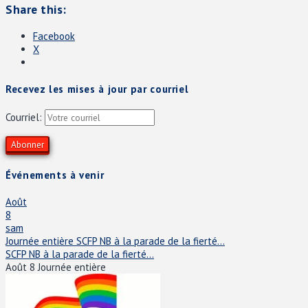
Share this:
Facebook
X
Recevez les mises à jour par courriel
Courriel:
Événements à venir
Août
8
sam
Journée entière
SCFP NB à la parade de la fierté...
SCFP NB à la parade de la fierté...
Août 8
Journée entière