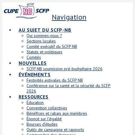
Navigation
AU SUJET DU SCFP-NB
Qui sommes-nous ?
Sections locales
Comité exécutif du SCFP NB
Statuts et politiques
Comités
NOUVELLES
SCFP NB soumission pré-budgétaire 2026
ÉVÉNEMENTS
Festivités estivales du SCFP NB
Conférence sur la santé et la sécurité du SCFP
2026
RESSOURCES
Éducation
Convention collectives
Bénéfices et rabais aux membres
Énoncé sur l’égalité
Bourses d’études
Outils de campagne et rapports
Commandez des drapeaux