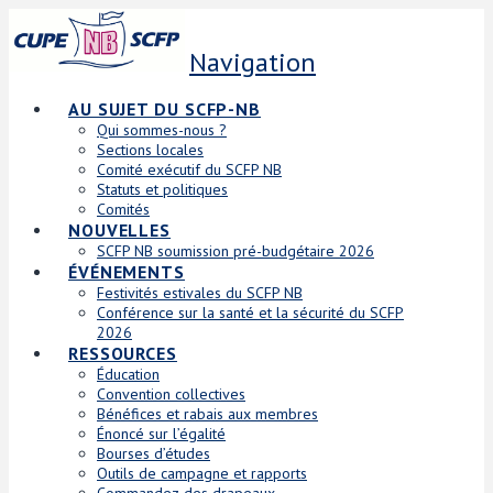
Navigation
AU SUJET DU SCFP-NB
Qui sommes-nous ?
Sections locales
Comité exécutif du SCFP NB
Statuts et politiques
Comités
NOUVELLES
SCFP NB soumission pré-budgétaire 2026
ÉVÉNEMENTS
Festivités estivales du SCFP NB
Conférence sur la santé et la sécurité du SCFP
2026
RESSOURCES
Éducation
Convention collectives
Bénéfices et rabais aux membres
Énoncé sur l’égalité
Bourses d’études
Outils de campagne et rapports
Commandez des drapeaux