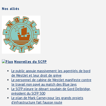
Nos alliés
Nouvelles du SCFP
Le public appuie massivement les agent(e)s de bord
de WestJet et leur droit de grève
Le personnel de cabine de WestJet manifeste contre
le travail non payé au match des Blue Jays
Le SCFP pleure le départ soudain de Gord Delbridge,
président du SCFP 500
Le plan de Mark Carney pour les grands projets
d’infrastructure fait fausse route