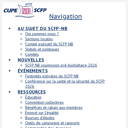
Navigation
AU SUJET DU SCFP-NB
Qui sommes-nous ?
Sections locales
Comité exécutif du SCFP NB
Statuts et politiques
Comités
NOUVELLES
SCFP NB soumission pré-budgétaire 2026
ÉVÉNEMENTS
Festivités estivales du SCFP NB
Conférence sur la santé et la sécurité du SCFP
2026
RESSOURCES
Éducation
Convention collectives
Bénéfices et rabais aux membres
Énoncé sur l’égalité
Bourses d’études
Outils de campagne et rapports
Commandez des drapeaux